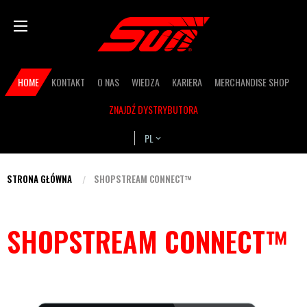
Przejdź
Bas
do
treści
Secondary
HOME
KONTAKT
O NAS
WIEDZA
KARIERA
MERCHANDISE SHOP
navigation
ZNAJDŹ DYSTRYBUTORA
PL
STRONA GŁÓWNA
SHOPSTREAM CONNECT™
Jesteś
tutaj
SHOPSTREAM CONNECT™