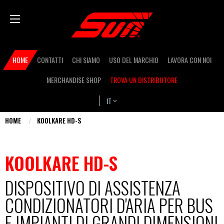
Salta
Bas
al
contenuto
principale
Secondary
HOME
CONTATTI
CHI SIAMO
USO DEL MARCHIO
LAVORA CON NOI
navigation
MERCHANDISE SHOP
TROVA UN DISTRIBUTORE
IT
HOME
KOOLKARE HD-S
Tu
sei
KOOLKARE HD-S
qui
DISPOSITIVO DI ASSISTENZA
CONDIZIONATORI D'ARIA PER BUS
E IMPIANTI DI GRANDI DIMENSIONI