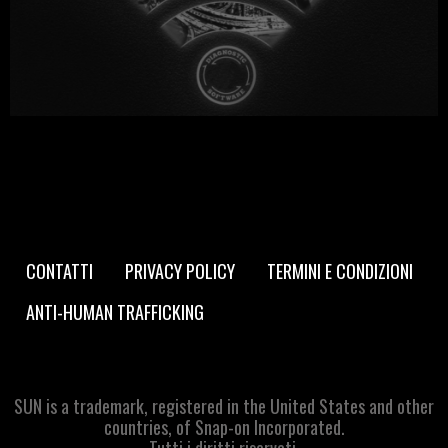
Footer
CONTATTI
PRIVACY POLICY
TERMINI E CONDIZIONI
navigation
ANTI-HUMAN TRAFFICKING
SUN is a trademark, registered in the United States and other
countries, of Snap-on Incorporated.
Tutti i diritti riservati.