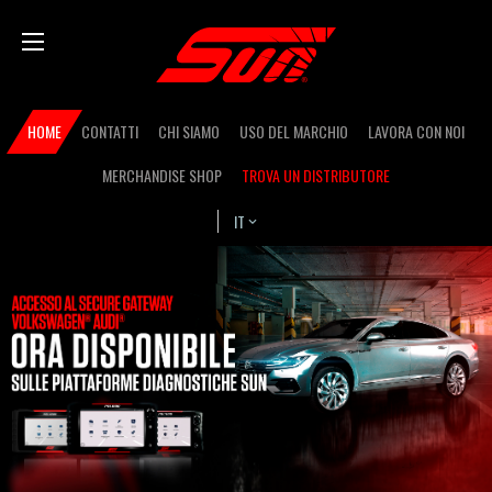
Salta
Bas
al
contenuto
principale
Secondary
HOME
CONTATTI
CHI SIAMO
USO DEL MARCHIO
LAVORA CON NOI
navigation
MERCHANDISE SHOP
TROVA UN DISTRIBUTORE
IT