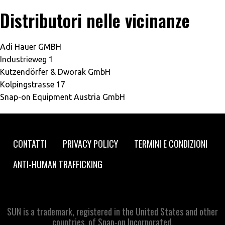
Distributori nelle vicinanze
Adi Hauer GMBH
Industrieweg 1
Kutzendörfer & Dworak GmbH
Kolpingstrasse 17
Snap-on Equipment Austria GmbH
Footer
CONTATTI
PRIVACY POLICY
TERMINI E CONDIZIONI
navigation
ANTI-HUMAN TRAFFICKING
SUN is a trademark, registered in the United States and other
countries, of Snap-on Incorporated.