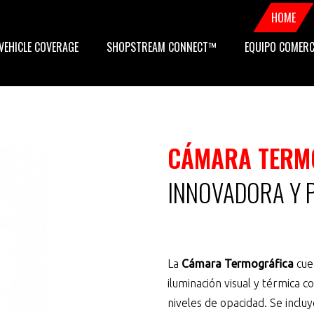
Sec
HOME
VEHICLE COVERAGE
SHOPSTREAM CONNECT™
EQUIPO COMERC
navi
on
CÁMARA TERM
INNOVADORA Y 
La
Cámara Termográfica
cue
iluminación visual y térmica c
niveles de opacidad. Se inclu