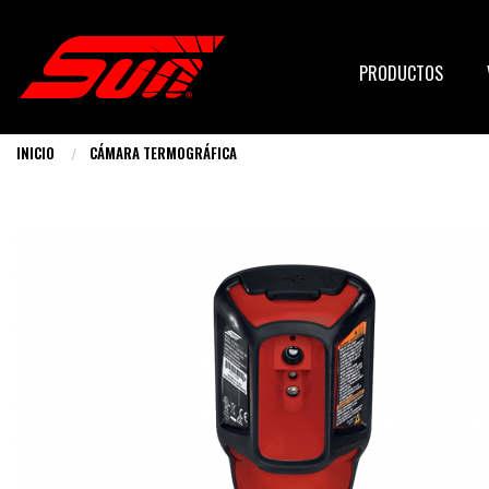
Pasar
al
Main
contenido
PRODUCTOS
principal
navigati
INICIO
CÁMARA TERMOGRÁFICA
Usted
está
aquí