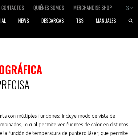
ondary
CONTACTOS
QUIÉNES SOMOS
MERCHANDISE SHOP
ES
Bask
IAL
NEWS
DESCARGAS
TSS
MANUALES
gation
OGRÁFICA
PRECISA
nta con múltiples funciones: Incluye modo de vista de
ombinados, lo cual permite ver fuentes de calor en distintos
ye la función de temperatura de puntero láser, que permite