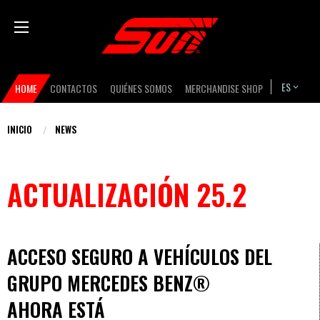
Pasar
Bas
al
contenido
principal
Secondary
ES
HOME
CONTACTOS
QUIÉNES SOMOS
MERCHANDISE SHOP
navigation
INICIO
NEWS
Usted
está
ACTUALIZACIÓN 25.2
aquí
ACCESO SEGURO A VEHÍCULOS DEL
Body
news
GRUPO MERCEDES BENZ®
AHORA ESTÁ