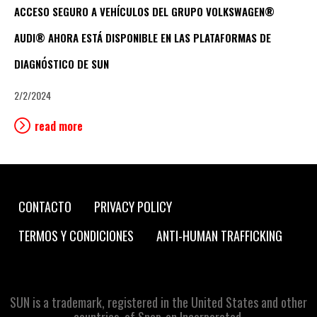
ACCESO SEGURO A VEHÍCULOS DEL GRUPO VOLKSWAGEN®
AUDI® AHORA ESTÁ DISPONIBLE EN LAS PLATAFORMAS DE
DIAGNÓSTICO DE SUN
2/2/2024
read more
Footer
CONTACTO
PRIVACY POLICY
navigation
TERMOS Y CONDICIONES
ANTI-HUMAN TRAFFICKING
SUN is a trademark, registered in the United States and other
countries, of Snap-on Incorporated.