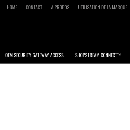
Secondary
HOME
CONTACT
À PROPOS
UTILISATION DE LA MARQUE
navigation
OEM SECURITY GATEWAY ACCESS
SHOPSTREAM CONNECT™