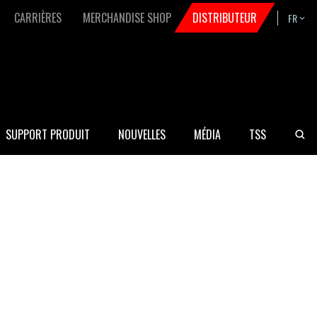
CARRIÈRES
MERCHANDISE SHOP
DISTRIBUTEUR
FR
Bask
SUPPORT PRODUIT
NOUVELLES
MÉDIA
TSS