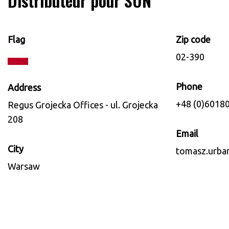
Distributeur pour SUN
Flag
Zip code
02-390
Phone
Address
+48 (0)6018
Regus Grojecka Offices - ul. Grojecka
208
Email
City
tomasz.urba
Warsaw