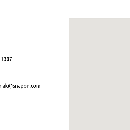
01387
niak@snapon.com