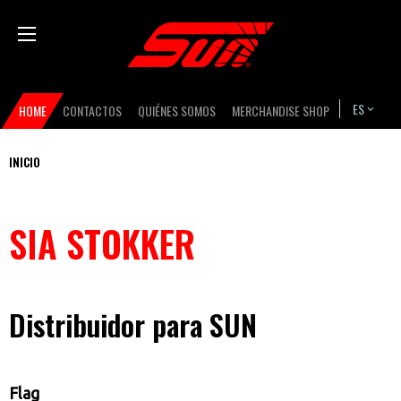
Pasar
Bas
al
contenido
principal
Secondary
ES
HOME
CONTACTOS
QUIÉNES SOMOS
MERCHANDISE SHOP
navigation
INICIO
Usted
está
SIA STOKKER
aquí
Distribuidor para SUN
Flag